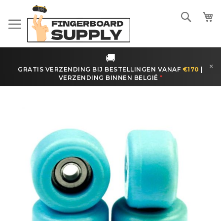
Ga
naar
Zoeke
de
inhoud
🚚
×
GRATIS VERZENDING BIJ BESTELLINGEN VANAF
€170
|
VERZENDING BINNEN
BELGIË
*
Ga
naar
het
einde
van
de
afbeeldingen-
gallerij