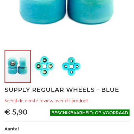
Ga
SUPPLY REGULAR WHEELS - BLUE
naar
het
Schrijf de eerste review over dit product
begin
van
€ 5,90
BESCHIKBAARHEID:
OP VOORRAAD
de
afbeeldingen-
gallerij
Aantal