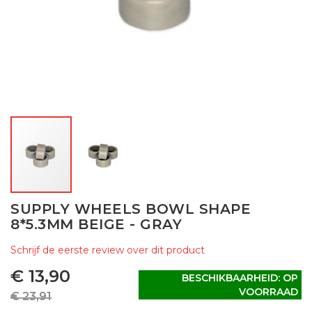
Ga
SUPPLY WHEELS BOWL SHAPE
naar
8*5.3MM BEIGE - GRAY
het
begin
Schrijf de eerste review over dit product
van
de
€ 13,90
BESCHIKBAARHEID:
OP
afbeeldingen-
VOORRAAD
€ 23,91
gallerij