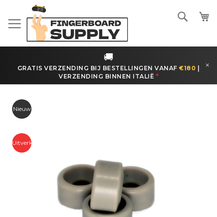
Ga
naar
Zoeke
de
inhoud
🚚
×
GRATIS VERZENDING BIJ BESTELLINGEN VANAF
€180
|
VERZENDING BINNEN
ITALIË
*
Ga
naar
Nieuw
het
einde
van
Uitverkoop
de
afbeeldingen-
gallerij